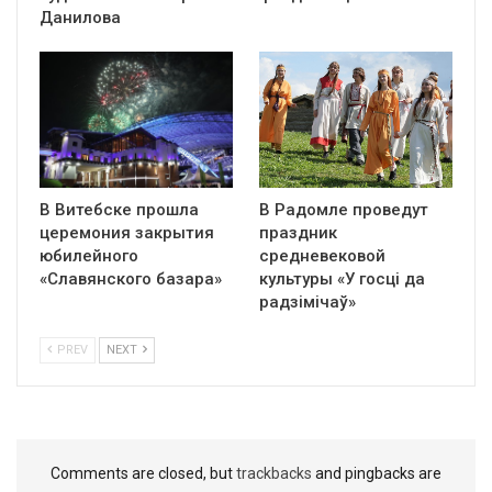
Данилова
В Витебске прошла
В Радомле проведут
церемония закрытия
праздник
юбилейного
средневековой
«Славянского базара»
культуры «У госці да
радзімічаў»
PREV
NEXT
Comments are closed, but
trackbacks
and pingbacks are