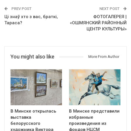
PREV POST
NEXT POST
Ці знаў хто з вас, браткі,
ФОТОГАЛЕРЕЯ |
Тараса?
«ОШМЯНСКИЙ РАЙОННЫЙ
ЦЕНТР КУЛЬТУРЫ»
You might also like
More From Author
В Минске открылась
В Минске представили
выставка
избранные
белорусского
произведения из
художника Виктора
фондов НЦСМ