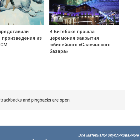
представили
В Витебске прошла
 произведения из
церемония закрытия
ЦСМ
юбилейного «Славянского
базара»
t
trackbacks
and pingbacks are open.
Все материалы опубликованные н