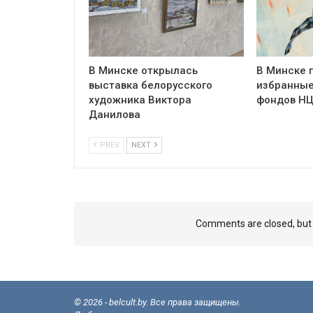
В Минске открылась
В Минске 
выставка белорусского
избранные
художника Виктора
фондов Н
Данилова
PREV
NEXT
Comments are closed, bu
© 2026 - belcult.by. Все права защищены.