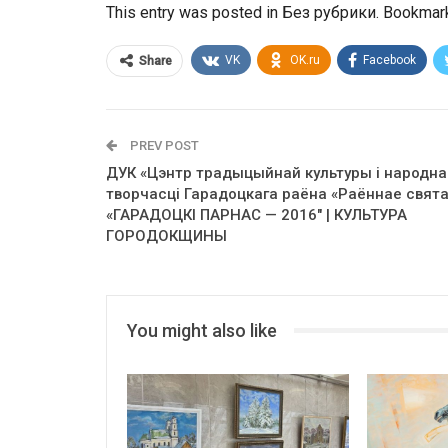
This entry was posted in Без рубрики. Bookmark
VK
OK.ru
Facebook
Share
PREV POST
ДУК «Цэнтр традыцыйнай культуры і народна
творчасці Гарадоцкага раёна «Раённае свят
«ГАРАДОЦКІ ПАРНАС — 2016″ | КУЛЬТУРА
ГОРОДОКЩИНЫ
You might also like