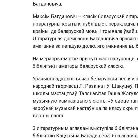
Багдановіча.
Максім Багдановіч – класік беларускай літарат
літаратурны крытык, публіцыст, перакладчы
краіны, да беларускай мовы і трывала ўвайш
Літаратурная дзейнасць Багдановіча прасякн
змаганне за лепшую долю, яго імкненне выб
На мерапрыемстве прысутнічалі навучэнцы с
бібліятэкі і аматары беларускай класікі.
Урачыста адкрылі вечар беларускай песняй 
народнай творчасці Л. Рэзкіна і У. Шакуцёў.
школы мастацтваў. Таленавітая Ганна Жэгуло
музычную кампазіцыю з сюіты «У свеце танц
чароўнай музыкай настаўніца па класу скрыпк
вершы паэта
З літаратурным аглядам выступіла бібліятэк
бібліятэкі Кацярына Банадысева. Яна апавяд