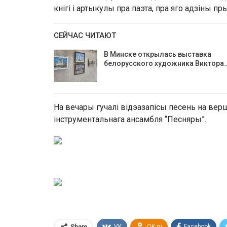
кнігі і артыкулы пра паэта, пра яго адзіны п
СЕЙЧАС ЧИТАЮТ
В Минске открылась выставка
белорусского художника Виктора
На вечары гучалі відэазапісы песень на вер
інструментальнага ансамбля “Песняры”.
VK
OK.ru
Facebook
Share