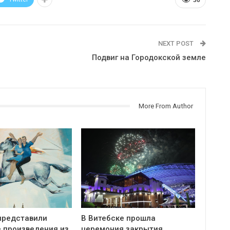
NEXT POST
Подвиг на Городокской земле
More From Author
представили
В Витебске прошла
 произведения из
церемония закрытия