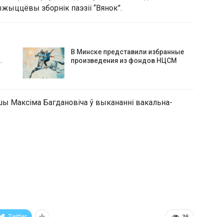
рыжыццёвы зборнік паэзіі “Вянок”.
В Минске представили избранные
…
произведения из фондов НЦСМ
шы Максіма Багдановіча ў выкананні вакальна-
Twitter
36