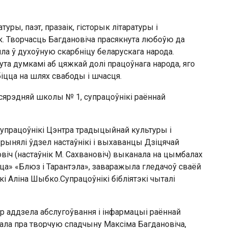
уры, паэт, празаік, гісторык літаратуры і
к. Творчасць Багдановіча прасякнута любоўю да
ла ў духоўную скарбніцу беларускага народа.
ута думкамі аб цяжкай долі працоўнага народа, яго
іцца на шлях свабоды і шчасця.
ярэдняй школы № 1, супрацоўнікі раённай
супрацоўнікі Цэнтра традыцыйнай культуры і
 Прынялі ўдзел настаўнікі і выхаванцы Дзіцячай
віч (настаўнік М. Сахвановіч) выканала на цымбалах
а» «Блюз і Тарантэла», заваражыла гледачоў сваёй
і Аліна Шыбко.Супрацоўнікі бібліятэкі чыталі
ар аддзела абслугоўвання і інфармацыі раённай
ала пра творчую спадчыну Максіма Багдановіча,