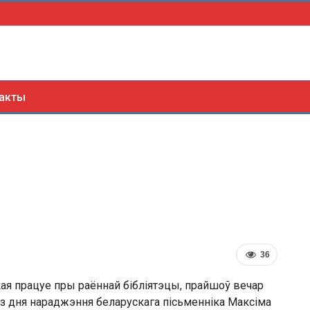
акты
36
кая працуе пры раённай бібліятэцы, прайшоў вечар
 з дня нараджэння беларускага пісьменніка Максіма