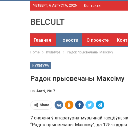
ЧЕТВЕРГ, 6 АВГУСТА, 2026
Контакты
BELCULT
Главная
Новости
О проекте
Конт
Home
Культура
Радок прысвечаны Максіму
КУЛЬТУРА
Радок прысвечаны Максіму
On
Авг 9, 2017
Share
7 снежня ў літаратурна-музычнай гасцёўні, я
“Радок прысвечаны Максіму”, да 125-годдзя