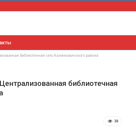
акты
зованная библиотечная сеть Калинковичского района
ентрализованная библиотечная
а
38