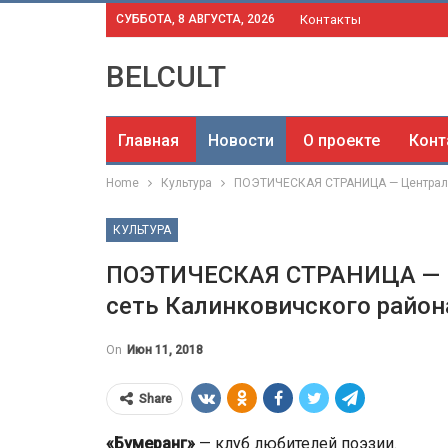
СУББОТА, 8 АВГУСТА, 2026
Контакты
BELCULT
Главная
Новости
О проекте
Конт
Home
Культура
ПОЭТИЧЕСКАЯ СТРАНИЦА — Централи
КУЛЬТУРА
ПОЭТИЧЕСКАЯ СТРАНИЦА — Ц
сеть Калинковичского район
On
Июн 11, 2018
Share
«Бумеранг»
— клуб любителей поэзии.