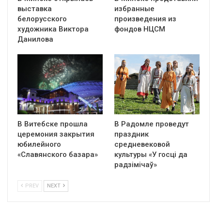
выставка
избранные
белорусского
произведения из
художника Виктора
фондов НЦСМ
Данилова
В Витебске прошла
В Радомле проведут
церемония закрытия
праздник
юбилейного
средневековой
«Славянского базара»
культуры «У госці да
радзімічаў»
PREV
NEXT