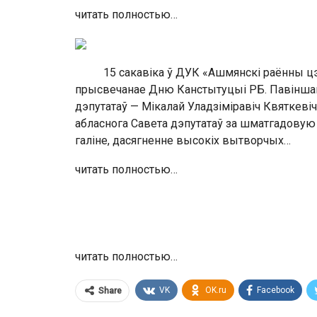
читать полностью…
15 сакавіка ў ДУК «Ашмянскі раённы цэн
прысвечанае Дню Канстытуцыі РБ. Павіншав
дэпутатаў — Мікалай Уладзіміравіч Квяткевіч
абласнога Савета дэпутатаў за шматгадовую
галіне, дасягненне высокіх вытворчых…
читать полностью…
читать полностью…
VK
OK.ru
Facebook
Share