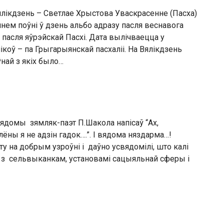
лікдзень – Светлае Хрыстова Уваскрасенне (Пасха)
ем поўні ў дзень альбо адразу пасля веснавога
 пасля яўрэйскай Пасхі. Дата вылічваецца у
коў – па Грыгарыянскай пасхаліі. На Вялікдзень
най з якіх было…
мы зямляк-паэт П.Шакола напісаў “Ах,
блёны я не адзін гадок….”. І вядома няздарма…!
 на добрым узроўні і даўно усвядомілі, што калі
з сельвыканкам, установамі сацыяльнай сферы і