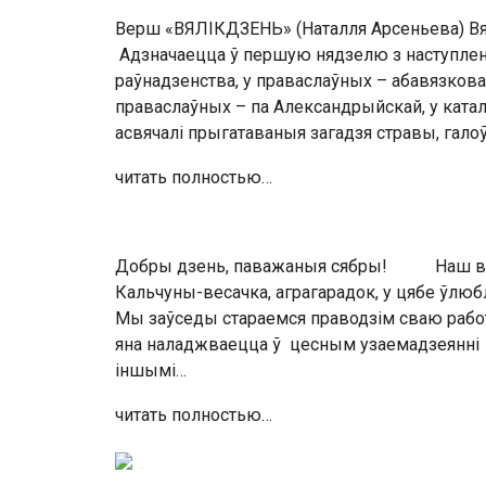
Верш «ВЯЛІКДЗЕНЬ» (Наталля Арсеньева) Вя
Адзначаецца ў першую нядзелю з наступленн
раўнадзенства, у праваслаўных – абавязкова
праваслаўных – па Александрыйскай, у каталі
асвячалі прыгатаваныя загадзя стравы, галоў
читать полностью…
Добры дзень, паважаныя сябры! Наш вядо
Кальчуны-весачка, аграгарадок, у цябе ўлю
Мы заўседы стараемся праводзім сваю работу
яна наладжваецца ў цесным узаемадзеянні 
іншымі…
читать полностью…