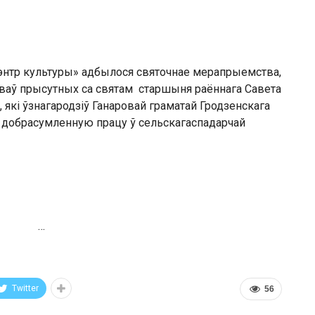
тр культуры» адбылося святочнае мерапрыемства,
аў прысутных са святам старшыня раённага Савета
, які ўзнагародзіў Ганаровай граматай Гродзенскага
 добрасумленную працу ў сельскагаспадарчай
…
Twitter
56