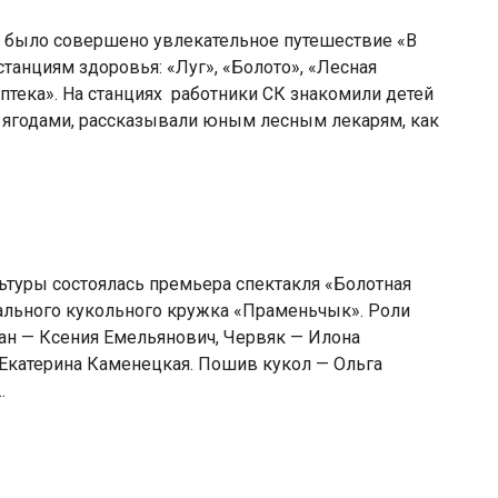
г было совершено увлекательное путешествие «В
станциям здоровья: «Луг», «Болото», «Лесная
аптека». На станциях работники СК знакомили детей
 ягодами, рассказывали юным лесным лекарям, как
ьтуры состоялась премьера спектакля «Болотная
рального кукольного кружка «Праменьчык». Роли
ан — Ксения Емельянович, Червяк — Илона
 Екатерина Каменецкая. Пошив кукол — Ольга
…