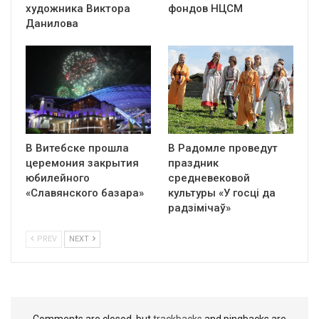
художника Виктора
фондов НЦСМ
Данилова
В Витебске прошла
В Радомле проведут
церемония закрытия
праздник
юбилейного
средневековой
«Славянского базара»
культуры «У госці да
радзімічаў»
PREV
NEXT
Comments are closed, but
trackbacks
and pingbacks are