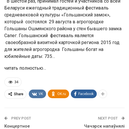
В шестой раз, принимал гостей и участников со всей
Беларуси ежегодный традиционный фестиваль
средневековой культуры «Гольшанский замок»,
который состоялся 29 августа в агрогородке
Гольшаны Ошмянского района у стен бывшего замка
Сапег. Гольшанский фестиваль является
своеобразной визитной карточкой региона. 2015 год
для жителей агрогородка Гольшаны богат на
юбилейные даты: 735…
читать полностью…
34
VK
OK.ru
Facebook
Share
PREV POST
NEXT POST
Концертное
Чачэрск напаўнялі