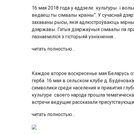
16 мая 2018 года у аддзеле культуры і воль
ведаеш ты сiмвалы краiны”. У сучаснай дзя
захаваны рысы, якія адлюстроўваюць мірныя
дзяржавы. Гэтыя дзяржаўныя сімвалы па пра
пазнаёміліся з гісторыяй узнікнення…
читать полностью…
Каждое второе воскресенье мая Беларусь о
герба. 16 мая в сельском клубе д. Будёнов
символики среди населения и привития глу
культуре своего народа прошла тематическ
встречи ведущие рассказали присутствующ
читать полностью…