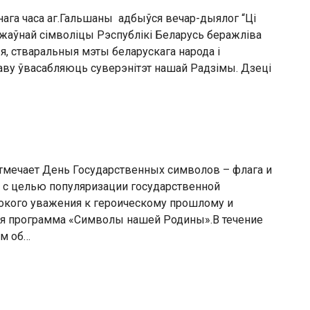
нага часа аг.Гальшаны адбыўся вечар-дыялог “Цi
ржаўнай сімволіцы Рэспублікі Беларусь беражліва
, стваральныя мэты беларускага народа і
ву ўвасабляюць суверэнітэт нашай Радзімы. Дзецi
тмечает День Государственных символов – флага и
ка с целью популяризации государственной
бокого уважения к героическому прошлому и
ая программа «Символы нашей Родины».В течение
им об…