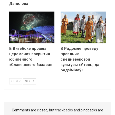
Данилова
В Витебске прошла
В Радомле проведут
церемония закрытия
праздник
юбилейного
средневековой
«Славянского базара»
культуры «У госці да
радзімічаў»
PREV
NEXT
Comments are closed, but
trackbacks
and pingbacks are