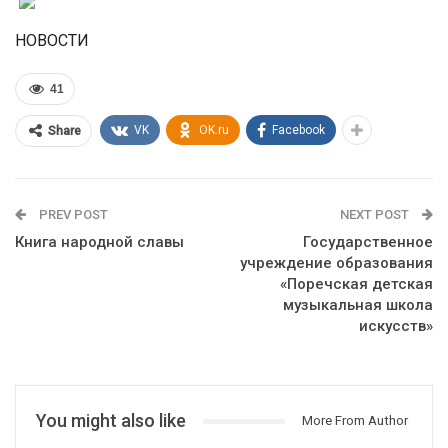
НОВОСТИ
41
VK
OK.ru
Facebook
Share
PREV POST
NEXT POST
Книга народной славы
Государственное
учреждение образования
«Поречская детская
музыкальная школа
искусств»
You might also like
More From Author