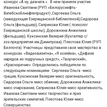
конкурс «А ну, девчата «. В нем приняли участие
Иванова Светлана (РУП «Белоруснефть-
Витебскоблнефтепродукт) ,Сергеева Ольга
(заведующая Езерищанской библиотекой),Сидорова
Ольга (фельдшер), Саприкова Юлия ( психолог
Езерищанской школы), Дорожкина Анжелика
(фельдшер), Куксинская Валерия (бухгалтер с/
хоз.предприятия им.Димитрова), Плестова Юлия (РУП
Белпочта). Участницы представили своё мастерство в
конкурсах: «Видеовизитка», «Я хозяйка», «Дефиле
нарядов из подручных средст», «Творческий»,
«Красноречие». Определились победители по
следующим номинациям : Сергеева Ольга -мисс
грация, Куксинская Валерия-мисс оригинальность,
Сидорова Ольга-мисс обаяние, Дорожкина Анжелика-
мисс очарование, Саприкова Юлия-мисс креативность,
Иванова Светлана-мисс творчество и приз
зрительских симпатий, Плестова Юлия-мисс
Совершенство.