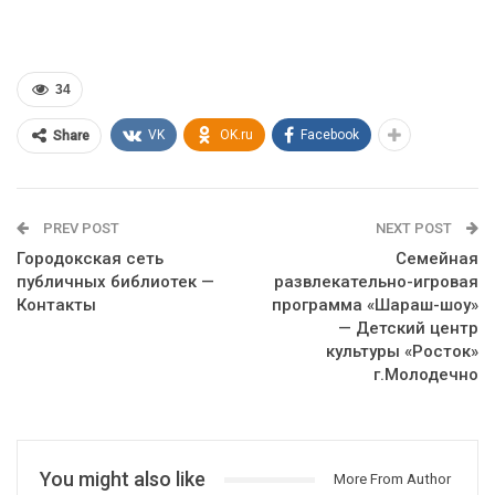
34
VK
OK.ru
Facebook
Share
PREV POST
NEXT POST
Городокская сеть
Семейная
публичных библиотек —
развлекательно-игровая
Контакты
программа «Шараш-шоу»
— Детский центр
культуры «Росток»
г.Молодечно
You might also like
More From Author