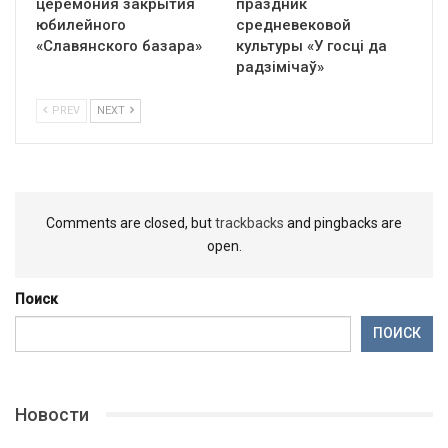
церемония закрытия
праздник
юбилейного
средневековой
«Славянского базара»
культуры «У госці да
радзімічаў»
PREV
NEXT
Comments are closed, but
trackbacks
and pingbacks are
open.
Поиск
ПОИСК
Новости