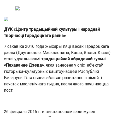
ДУК «Цэнтр традыцыйнай культуры і народнай
творчасці Гарадоцкага раёна»
7 сакавіка 2016 года жыхары пяці вёсак Гарадоцкага
раёна (Даўгаполле, Маскаленяты, Кашо, Янова, Кісялі)
сталі удзельнікамі
традыцыйнай абрадавай гульні
«Пахаванне Дзеда»
, якая занесена у спіс аб’ектаў
гісторыка-культурных каштоўнасцей Рэспублікі
Беларусь. Гэта сваеасаблівае развітанне з зімой і
пачатак масленічнага тыдня, пасля якога пачынаецца
пост.
26 февраля 2016 г. в выставочном зале музея