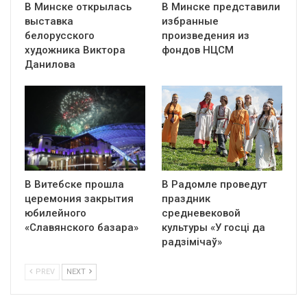
В Минске открылась
В Минске представили
выставка
избранные
белорусского
произведения из
художника Виктора
фондов НЦСМ
Данилова
В Витебске прошла
В Радомле проведут
церемония закрытия
праздник
юбилейного
средневековой
«Славянского базара»
культуры «У госці да
радзімічаў»
PREV
NEXT