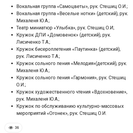
Вокальная группа «Самоцветы», рук. Стешиц О.И.;
Вокальная группа «Веселые нотки» (детский), рук.
Михаленя Ю.А.;
Театр миниатюр «Улыбка», рук. Стешиц О.И;
Кружок ДПИ «Домовенок» (детский), рук.
Лисиченко Т.А.;
Кружок бисероплетения «Паутинка» (детский),
рук. Лисиченко Т.А.;
Кружок сольного пения «Мелодия»(детский), рук.
Михаленя Ю.А.;
Кружок сольного пения «Гармония», рук. Стешиц
О.И.;
Кружок художественного чтения «Вдохновение»,
рук. Михаленя Ю.А.;
Кружок по обслуживанию культурно-массовых
мероприятий «Огонек», рук. Стешиц О.И.
36