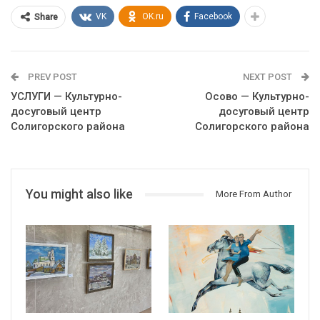
VK
OK.ru
Facebook
Share
PREV POST
NEXT POST
УСЛУГИ — Культурно-
Осово — Культурно-
досуговый центр
досуговый центр
Солигорского района
Солигорского района
You might also like
More From Author