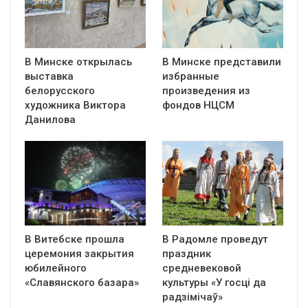
В Минске открылась
В Минске представили
выставка
избранные
белорусского
произведения из
художника Виктора
фондов НЦСМ
Данилова
В Витебске прошла
В Радомле проведут
церемония закрытия
праздник
юбилейного
средневековой
«Славянского базара»
культуры «У госці да
радзімічаў»