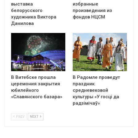
выставка
избранные
белорусского
произведения из
художника Виктора
фондов НЦСМ
Данилова
В Витебске прошла
В Радомле проведут
церемония закрытия
праздник
юбилейного
средневековой
«Славянского базара»
культуры «У госці да
радзімічаў»
PREV
NEXT