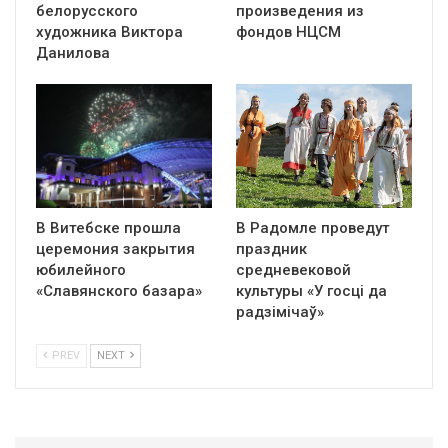
белорусского
произведения из
художника Виктора
фондов НЦСМ
Данилова
В Витебске прошла
В Радомле проведут
церемония закрытия
праздник
юбилейного
средневековой
«Славянского базара»
культуры «У госці да
радзімічаў»
PREV
NEXT