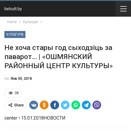
belcult.by
Home
Культура
КУЛЬТУРА
Не хоча стары год сыходзіць за
паварот… | «ОШМЯНСКИЙ
РАЙОННЫЙ ЦЕНТР КУЛЬТУРЫ»
On
Янв 30, 2018
38
Share
center • 15.01.2018НОВОСТИ