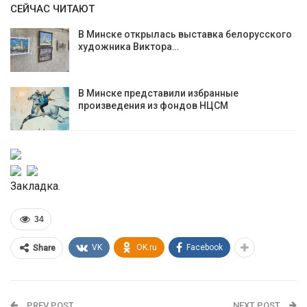
СЕЙЧАС ЧИТАЮТ
В Минске открылась выставка белорусского
художника Виктора…
В Минске представили избранные
произведения из фондов НЦСМ
Закладка.
34
VK
OK.ru
Facebook
Share
PREV POST
NEXT POST