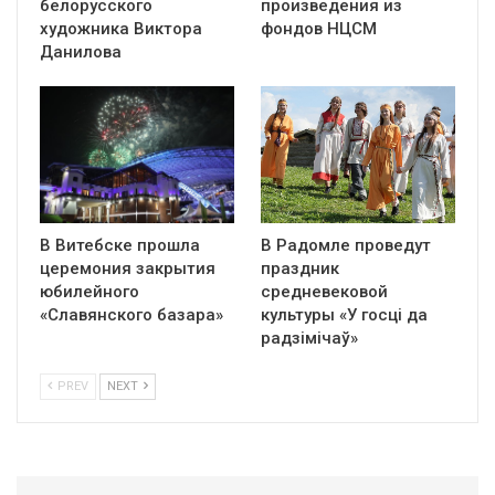
белорусского
произведения из
художника Виктора
фондов НЦСМ
Данилова
В Витебске прошла
В Радомле проведут
церемония закрытия
праздник
юбилейного
средневековой
«Славянского базара»
культуры «У госці да
радзімічаў»
PREV
NEXT