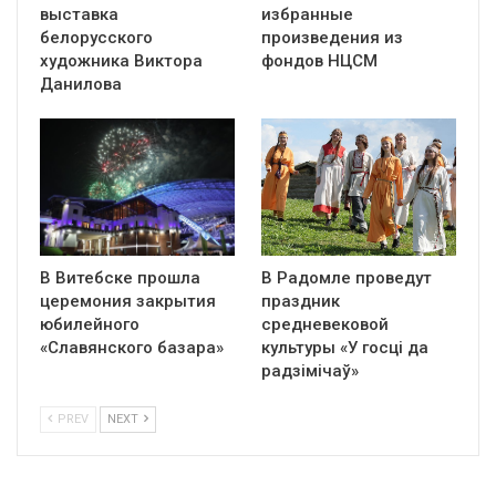
выставка
избранные
белорусского
произведения из
художника Виктора
фондов НЦСМ
Данилова
В Витебске прошла
В Радомле проведут
церемония закрытия
праздник
юбилейного
средневековой
«Славянского базара»
культуры «У госці да
радзімічаў»
PREV
NEXT