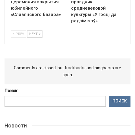
церемония закрытия
праздник
юбилейного
средневековой
«Славянского базара»
культуры «У госці да
радзімічаў»
PREV
NEXT
Comments are closed, but
trackbacks
and pingbacks are
open.
Поиск
ПОИСК
Новости