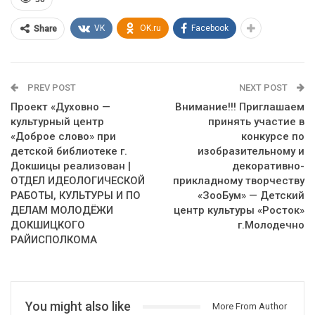
VK
OK.ru
Facebook
Share
PREV POST
NEXT POST
Проект «Духовно —
Внимание!!! Приглашаем
культурный центр
принять участие в
«Доброе слово» при
конкурсе по
детской библиотеке г.
изобразительному и
Докшицы реализован |
декоративно-
ОТДЕЛ ИДЕОЛОГИЧЕСКОЙ
прикладному творчеству
РАБОТЫ, КУЛЬТУРЫ И ПО
«ЗооБум» — Детский
ДЕЛАМ МОЛОДЁЖИ
центр культуры «Росток»
ДОКШИЦКОГО
г.Молодечно
РАЙИСПОЛКОМА
You might also like
More From Author