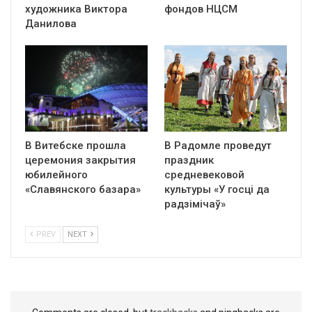
художника Виктора
фондов НЦСМ
Данилова
В Витебске прошла
В Радомле проведут
церемония закрытия
праздник
юбилейного
средневековой
«Славянского базара»
культуры «У госці да
радзімічаў»
PREV
NEXT