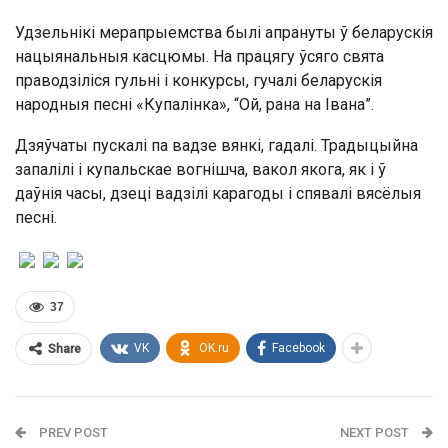
Удзельнікі мерапрыемства былі апрануты ў беларускія
нацыянальныя касцюмы. На працягу ўсяго свята
праводзіліся гульні і конкурсы, гучалі беларускія
народныя песні «Купалінка», “Ой, рана на Івана”.
Дзяўчаты пускалі па вадзе вянкі, гадалі. Традыцыйна
за­па­лілі і купальскае вог­нішча, вакол якога, як і ў
даўнія часы, дзеці вадзілі карагоды і спявалі вясёлыя
песні.
37
VK
OK.ru
Facebook
Share
PREV POST
NEXT POST