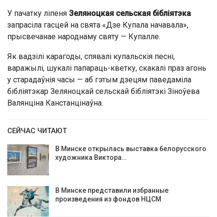
У пачатку ліпеня
Зеляноцкая сельская бібліятэка
запрасіла гасцей на свята «Дзе Купала начавала»,
прысвечанае народнаму святу — Купалле.
Як вадзілі карагоды, спявалі купальскія песні,
варажылі, шукалі папараць-кветку, скакалі праз агонь
у старадаўнія часы — аб гэтым дзецям паведаміла
бібліятэкар Зеляноцкай сельскай бібліятэкі Зіноўева
Валянціна Канстанцінаўна.
СЕЙЧАС ЧИТАЮТ
В Минске открылась выставка белорусского
художника Виктора…
В Минске представили избранные
произведения из фондов НЦСМ