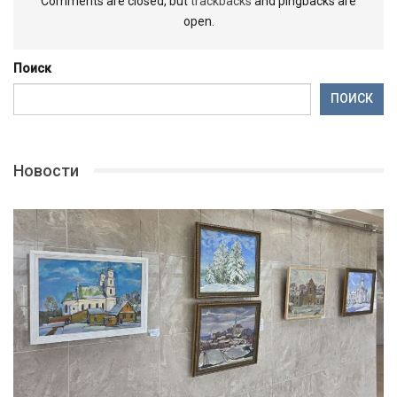
Comments are closed, but
trackbacks
and pingbacks are
open.
Поиск
ПОИСК
Новости