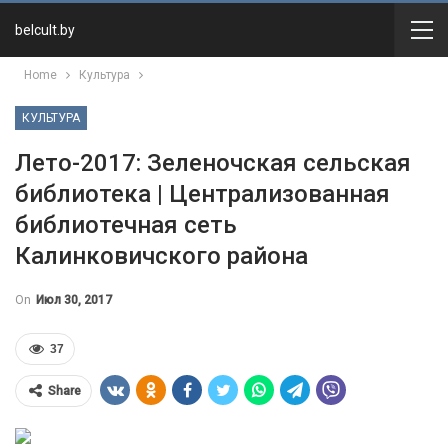
belcult.by
Home
Культура
КУЛЬТУРА
Лето-2017: Зеленочская сельская
библиотека | Централизованная
библиотечная сеть
Калинковичского района
On
Июл 30, 2017
37
Share