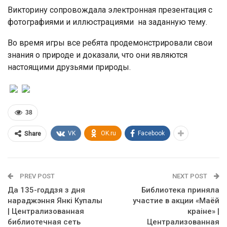
Викторину сопровождала электронная презентация с
фотографиями и иллюстрациями на заданную тему.
Во время игры все ребята продемонстрировали свои
знания о природе и доказали, что они являются
настоящими друзьями природы.
38
VK
OK.ru
Facebook
Share
PREV POST
NEXT POST
Да 135-годдзя з дня
Библиотека приняла
нараджэння Янкі Купалы
участие в акции «Маёй
| Централизованная
краіне» |
библиотечная сеть
Централизованная