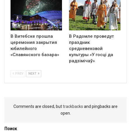
В Витебске прошла
В Радомле проведут
церемония закрытия
праздник
юбилейного
средневековой
«Славянского базара»
культуры «У госці да
радзімічаў»
PREV
NEXT
Comments are closed, but
trackbacks
and pingbacks are
open.
Поиск