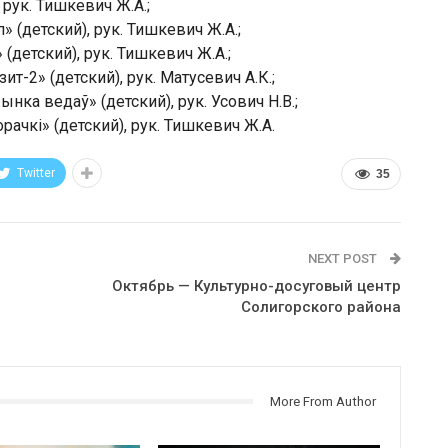
 рук. Тишкевич Ж.А.;
(детский), рук. Тишкевич Ж.А.;
детский), рук. Тишкевич Ж.А.;
т-2» (детский), рук. Матусевич А.К.;
ка ведаў» (детский), рук. Усович Н.В.;
ачкі» (детский), рук. Тишкевич Ж.А.
Twitter
35
NEXT POST
Октябрь — Культурно-досуговый центр
Солигорского района
More From Author