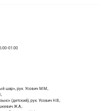
5.00-01.00
 шар», рук. Усович М.М.;
.;
і» (детский), рук. Усович Н.В.;
шкевич Ж.А.;