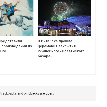
представили
В Витебске прошла
 произведения из
церемония закрытия
ЦСМ
юбилейного «Славянского
базара»
t
trackbacks
and pingbacks are open.