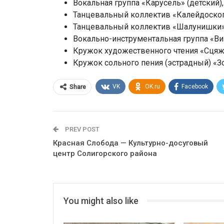
Вокальная группа «Карусель» (детский),
Танцевальный коллектив «Калейдоскоп» 
Танцевальный коллектив «Шалунишки» (
Вокально-инструментальная группа «Визи
Кружок художественного чтения «Сцяжын
Кружок сольного пения (эстрадный) «Зор
VK
OK.ru
Facebook
Share
PREV POST
Красная Слобода — Культурно-досуговый
центр Солигорского района
You might also like