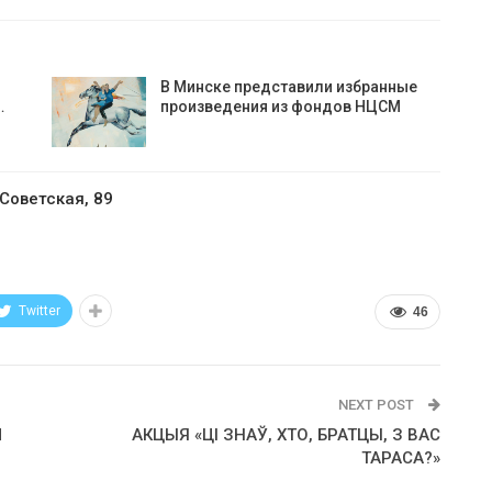
В Минске представили избранные
…
произведения из фондов НЦСМ
 Советская, 89
Twitter
46
NEXT POST
Й
АКЦЫЯ «ЦІ ЗНАЎ, ХТО, БРАТЦЫ, З ВАС
ТАРАСА?»