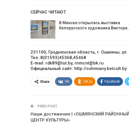
СЕЙЧАС ЧИТАЮТ
В Минске открылась выставка
белорусского художника Виктора
231100, Гродненская область, г. Ошмяны, ул.
Тел.:8(01593)45368,45468
E-mail: rdk89@tut.by, rnmcnt@bk.ru
Официальный сайт: http://oshmiany.belcult.by
VK
OK.ru
Facebook
Share
PREV POST
Наши достижения | «ОШМЯНСКИЙ РАЙОННЫ
ЦЕНТР КУЛЬТУРЫ»