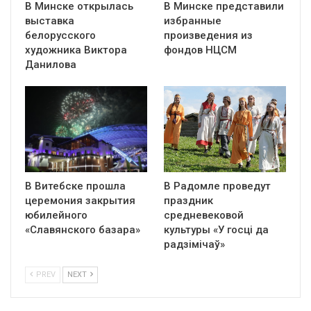
В Минске открылась
В Минске представили
выставка
избранные
белорусского
произведения из
художника Виктора
фондов НЦСМ
Данилова
В Витебске прошла
В Радомле проведут
церемония закрытия
праздник
юбилейного
средневековой
«Славянского базара»
культуры «У госці да
радзімічаў»
PREV
NEXT