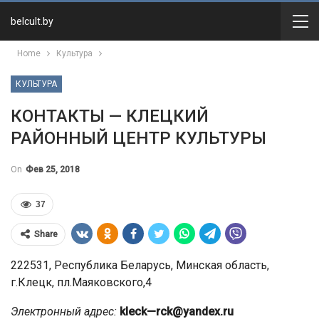
belcult.by
Home
Культура
КУЛЬТУРА
КОНТАКТЫ — КЛЕЦКИЙ
РАЙОННЫЙ ЦЕНТР КУЛЬТУРЫ
On
Фев 25, 2018
37
Share
222531, Республика Беларусь, Минская область,
г.Клецк, пл.Маяковского,4
Электронный адрес:
kleck
—
rck
@
yandex
.
ru