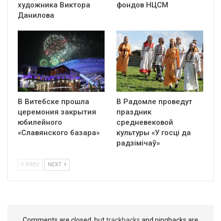
художника Виктора
фондов НЦСМ
Данилова
В Витебске прошла
В Радомле проведут
церемония закрытия
праздник
юбилейного
средневековой
«Славянского базара»
культуры «У госці да
радзімічаў»
PREV
NEXT
Comments are closed, but
trackbacks
and pingbacks are