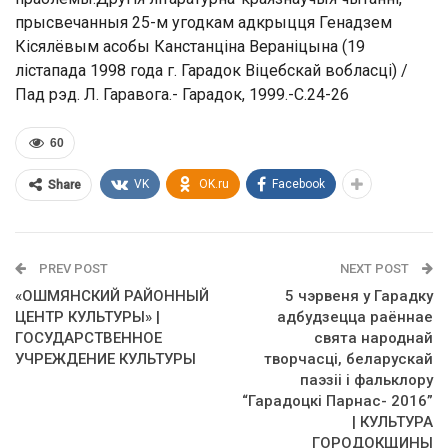
прысвечанныя 25-м угодкам адкрыцця Генадзем
Кісялёвым асобы Канстанціна Вераніцына (19
лістапада 1998 года г. Гарадок Віцебскай вобласці) /
Пад рэд. Л. Гаравога.- Гарадок, 1999.-С.24-26
60
VK
OK.ru
Facebook
Share
PREV POST
NEXT POST
«ОШМЯНСКИЙ РАЙОННЫЙ
5 чэрвеня у Гарадку
ЦЕНТР КУЛЬТУРЫ» |
адбудзецца раённае
ГОСУДАРСТВЕННОЕ
свята народнай
УЧРЕЖДЕНИЕ КУЛЬТУРЫ
творчасці, беларускай
паэзіі і фальклору
“Гарадоцкі Парнас- 2016”
| КУЛЬТУРА
ГОРОДОКЩИНЫ