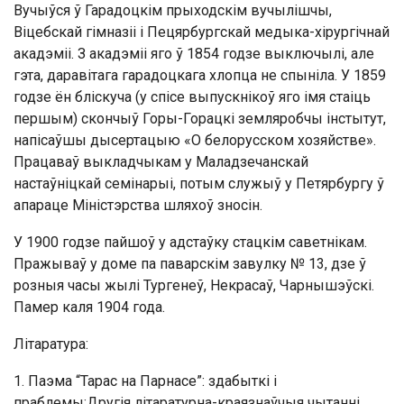
Вучыўся ў Гарадоцкім прыходскім вучылішчы,
Віцебскай гімназіі і Пецярбургскай медыка-хірургічнай
акадэміі. З акадэміі яго ў 1854 годзе выключылі, але
гэта, даравітага гарадоцкага хлопца не спыніла. У 1859
годзе ён бліскуча (у спісе выпускнікоў яго імя стаіць
першым) скончыў Горы-Горацкі земляробчы інстытут,
напісаўшы дысертацыю «О белорусском хозяйстве».
Працаваў выкладчыкам у Маладзечанскай
настаўніцкай семінарыі, потым служыў у Петярбургу ў
апараце Міністэрства шляхоў зносін.
У 1900 годзе пайшоў у адстаўку стацкім саветнікам.
Пражываў у доме па паварскім завулку № 13, дзе ў
розныя часы жылі Тургенеў, Некрасаў, Чарнышэўскі.
Памер каля 1904 года.
Літаратура:
1. Паэма “Тарас на Парнасе”: здабыткі і
праблемы:Другія літаратурна-краязнаўчыя чытанні,