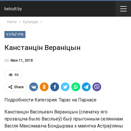
belcult.by
Home
Культура
КУЛЬТУРА
Канстанцін Вераніцын
On
Июн 11, 2018
60
Share
Подробности Категория: Тарас на Парнасе
Канстанцін Васільевіч Вераніцын (спачатку яго
прозвішча было Васільеў) быў прыгонным селянінам
Васіля Максімавіча Бондырава з маёнтка Астраўляны