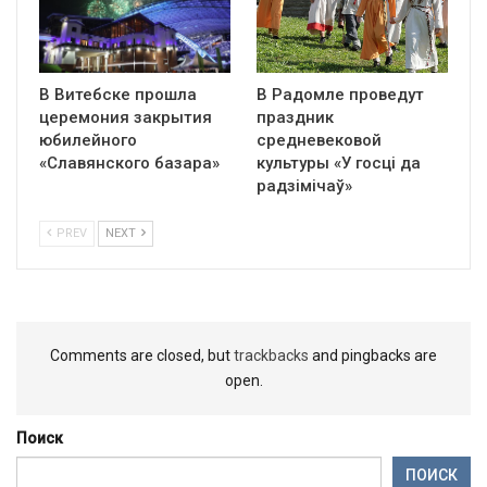
В Витебске прошла
В Радомле проведут
церемония закрытия
праздник
юбилейного
средневековой
«Славянского базара»
культуры «У госці да
радзімічаў»
PREV
NEXT
Comments are closed, but
trackbacks
and pingbacks are
open.
Поиск
ПОИСК