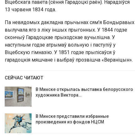
Віцебскага павета (сёння Гарадоцкі раён). Нарадзіўся
13 чэрвеня 1834 года.
Па невядомых дакладна прычынах сям’я Бондыравых
вылучала яго з ліку іншых прыгонных. У 1844 годзе
скончыў Гарадоцкае прыходскае вучылішча. У
наступным годзе атрымаў вольную і паступіў у
Віцебскую гімназію. У 1851 годзе прыпісаўся ў
гарадоцкія мяшчане і выбраў прозвішча «Вераніцын».
СЕЙЧАС ЧИТАЮТ
В Минске открылась выставка белорусского
художника Виктора…
В Минске представили избранные
произведения из фондов НЦСМ