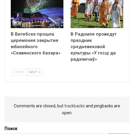
В Витебске прошла
В Радомле проведут
церемония закрытия
праздник
юбилейного
средневековой
«Славянского базара»
культуры «У госці да
радзімічаў»
PREV
NEXT
Comments are closed, but
trackbacks
and pingbacks are
open.
Поиск