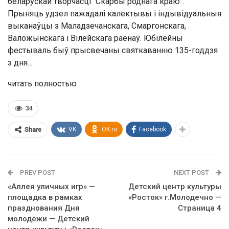
беларускай творчасці “Скарбы роднага краю”.
Прыняць удзел пажадалі калектывы і індывідуальныя
выканаўцы з Маладзечанскага, Смаргонскага,
Валожынскага і Вілейскага раёнаў. Юбілейны
фестываль быў прысвечаны святкаванню 135-годдзя
з дня…
читать полностью
34
VK
OK.ru
Facebook
Share
PREV POST
NEXT POST
«Аллея уличных игр» —
Детский центр культуры
площадка в рамках
«Росток» г.Молодечно —
празднования Дня
Страница 4
молодёжи — Детский