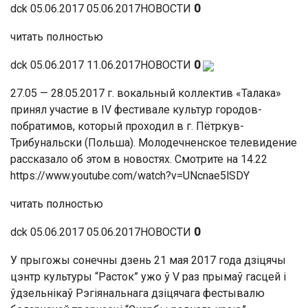
dck 05.06.2017 05.06.2017НОВОСТИ
0
читать полностью
dck 05.06.2017 11.06.2017НОВОСТИ
0
27.05 — 28.05.2017 г. вокальный коллектив «Талака»
принял участие в IV фестивале культур городов-
побратимов, который проходил в г. Пётркув-
Трибунальски (Польша). Молодечненское телевидение
рассказало об этом в новостях. Смотрите на 14.22
https://www.youtube.com/watch?v=UNcnae5lSDY
читать полностью
dck 05.06.2017 05.06.2017НОВОСТИ
0
У прыгожы сонечны дзень 21 мая 2017 года дзіцячы
цэнтр культуры “Расток” ужо ў V раз прымаў гасцей і
ўдзельнікаў Рэгіянальнага дзіцячага фестывалю