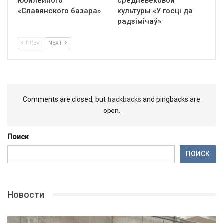
юбилейного
средневековой
«Славянского базара»
культуры «У госці да
радзімічаў»
PREV
NEXT
Comments are closed, but
trackbacks
and pingbacks are
open.
Поиск
ПОИСК
Новости