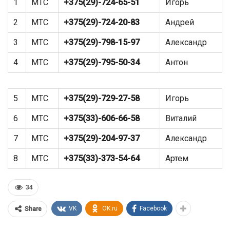
1
МТС
+375(29)-724-65-51
Игорь
2
МТС
+375(29)-724-20-83
Андрей
3
МТС
+375(29)-798-15-97
Александр
4
МТС
+375(29)-795-50-34
Антон
5
МТС
+375(29)-729-27-58
Игорь
6
МТС
+375(33)-606-66-58
Виталий
7
МТС
+375(29)-204-97-37
Александр
8
МТС
+375(33)-373-54-64
Артем
34
VK
OK.ru
Facebook
Share