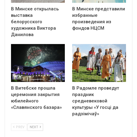
В Минске открылась
В Минске представили
выставка
избранные
белорусского
произведения из
художника Виктора
фондов НЦСМ
Данилова
В Витебске прошла
В Радомле проведут
церемония закрытия
праздник
юбилейного
средневековой
«Славянского базара»
культуры «У госці да
радзімічаў»
PREV
NEXT