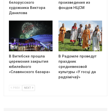
белорусского
произведения из
художника Виктора
фондов НЦСМ
Данилова
В Витебске прошла
В Радомле проведут
церемония закрытия
праздник
юбилейного
средневековой
«Славянского базара»
культуры «У госці да
радзімічаў»
PREV
NEXT