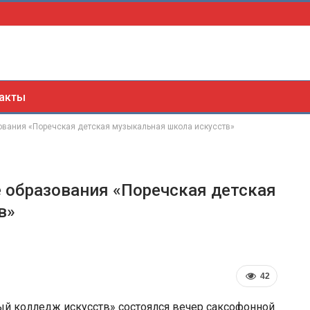
акты
ования «Поречская детская музыкальная школа искусств»
 образования «Поречская детская
в»
42
ый колледж искусств» состоялся вечер саксофонной