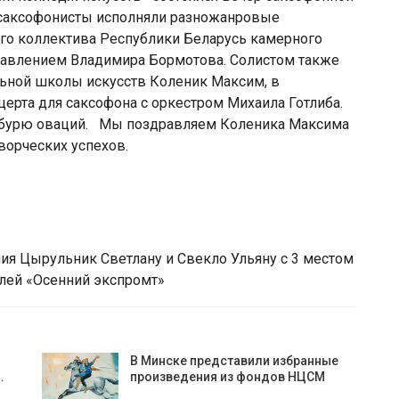
 саксофонисты исполняли разножанровые
го коллектива Республики Беларусь камерного
правлением Владимира Бормотова. Солистом также
ьной школы искусств Коленик Максим, в
церта для саксофона с оркестром Михаила Готлиба.
 бурю оваций. Мы поздравляем Коленика Максима
ворческих успехов.
ия Цырульник Светлану и Свекло Ульяну с 3 местом
лей «Осенний экспромт»
В Минске представили избранные
…
произведения из фондов НЦСМ