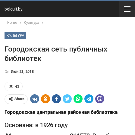
belcult.by
Home
Культура
КУЛЬТУРА
Городокская сеть публичных
библиотек
On
Июн 21, 2018
43
Share
Городокская центральная районная библиотека
Основана: в 1926 году