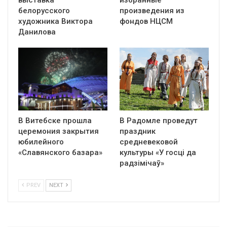
выставка
избранные
белорусского
произведения из
художника Виктора
фондов НЦСМ
Данилова
В Витебске прошла
В Радомле проведут
церемония закрытия
праздник
юбилейного
средневековой
«Славянского базара»
культуры «У госці да
радзімічаў»
PREV
NEXT