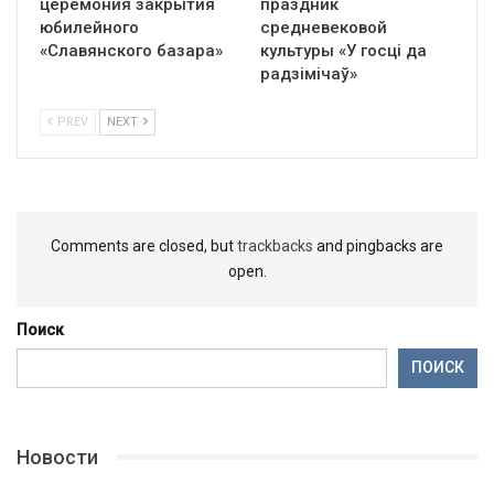
церемония закрытия
праздник
юбилейного
средневековой
«Славянского базара»
культуры «У госці да
радзімічаў»
PREV
NEXT
Comments are closed, but
trackbacks
and pingbacks are
open.
Поиск
ПОИСК
Новости