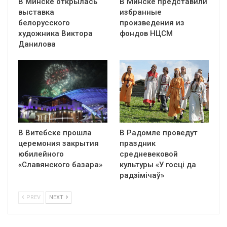
В Минске открылась
В Минске представили
выставка
избранные
белорусского
произведения из
художника Виктора
фондов НЦСМ
Данилова
В Витебске прошла
В Радомле проведут
церемония закрытия
праздник
юбилейного
средневековой
«Славянского базара»
культуры «У госці да
радзімічаў»
PREV
NEXT