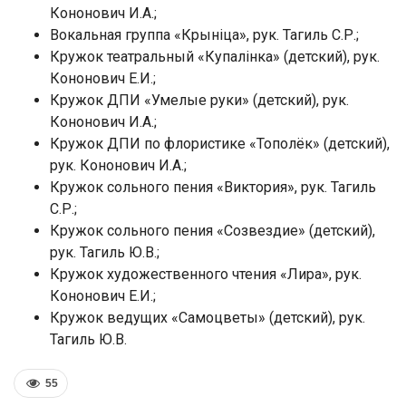
Кононович И.А.;
Вокальная группа «Крыніца», рук. Тагиль С.Р.;
Кружок театральный «Купалінка» (детский), рук.
Кононович Е.И.;
Кружок ДПИ «Умелые руки» (детский), рук.
Кононович И.А.;
Кружок ДПИ по флористике «Тополёк» (детский),
рук. Кононович И.А.;
Кружок сольного пения «Виктория», рук. Тагиль
С.Р.;
Кружок сольного пения «Созвездие» (детский),
рук. Тагиль Ю.В.;
Кружок художественного чтения «Лира», рук.
Кононович Е.И.;
Кружок ведущих «Самоцветы» (детский), рук.
Тагиль Ю.В.
55