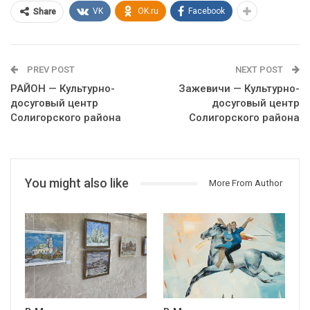
VK
OK.ru
Facebook
Share
PREV POST
NEXT POST
РАЙОН — Культурно-
Зажевичи — Культурно-
досуговый центр
досуговый центр
Солигорского района
Солигорского района
You might also like
More From Author