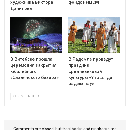
художника Виктора
фондов НЦСМ
Данилова
В Витебске прошла
В Радомле проведут
церемония закрытия
праздник
юбилейного
средневековой
«Славянского базара»
культуры «У госці да
радзімічаў»
PREV
NEXT
Comments are closed, but
trackbacks
and pingbacks are