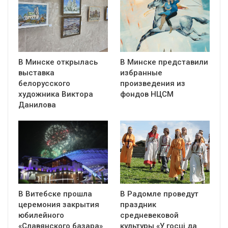
В Минске открылась
В Минске представили
выставка
избранные
белорусского
произведения из
художника Виктора
фондов НЦСМ
Данилова
В Витебске прошла
В Радомле проведут
церемония закрытия
праздник
юбилейного
средневековой
«Славянского базара»
культуры «У госці да