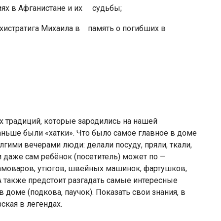
иях в Афганистане и их судьбы;
рхистратига Михаила в память о погибших в
х традиций, которые зародились на нашей
ньше были «хатки». Что было самое главное в доме
лгими вечерами люди: делали посуду, пряли, ткали,
и даже сам ребёнок (посетитель) может по —
амоваров, утюгов, швейных машинок, фартушков,
 А также предстоит разгадать самые интересные
 доме (подкова, паучок). Показать свои знания, в
ская в легендах.