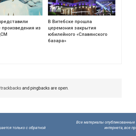
представили
В Витебске прошла
 произведения из
церемония закрытия
ЦСМ
юбилейного «Славянского
базара»
t
trackbacks
and pingbacks are open.
Все материалы опубликованные н
ается только с обратной
интернета, все п