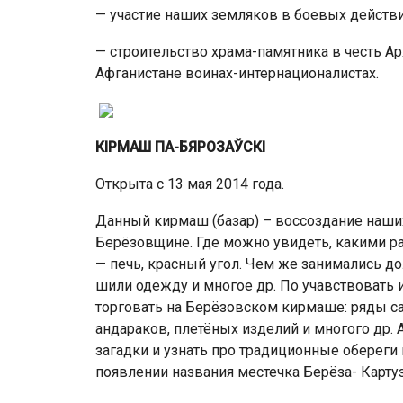
— участие наших земляков в боевых действ
— строительство храма-памятника в честь А
Афганистане воинах-интернационалистах.
КІРМАШ ПА-БЯРОЗАЎСКІ
Открыта с 13 мая 2014 года.
Данный кирмаш (базар) – воссоздание наши
Берёзовщине. Где можно увидеть, какими ра
— печь, красный угол. Чем же занимались до
шили одежду и многое др. По учавствовать 
торговать на Берёзовском кирмаше: ряды с
андараков, плетёных изделий и многого др.
загадки и узнать про традиционные обереги в
появлении названия местечка Берёза- Картуз