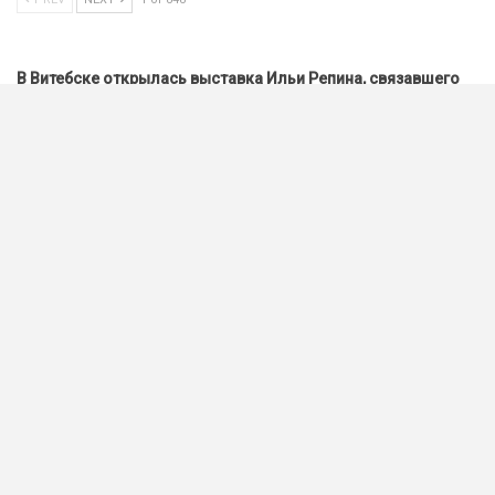
В Витебске открылась выставка Ильи Репина, связавшего
годы творчества с Беларусью
В Радомле проведут праздник средневековой культуры «У
госці да радзімічаў»
В Витебске открылся юбилейный 35-й «Славянский базар»
55 миллионов за надпись на табличке: работы Шагала
увезли
Заключительная фотовыставка Центра белорусской
культуры подводит итоги 2025 года
Почему профессиональные лаборатории становятся
важной частью современной инфраструктуры качества