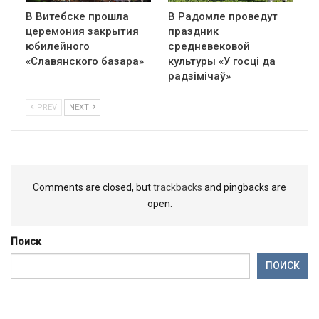
В Витебске прошла
В Радомле проведут
церемония закрытия
праздник
юбилейного
средневековой
«Славянского базара»
культуры «У госці да
радзімічаў»
PREV
NEXT
Comments are closed, but
trackbacks
and pingbacks are
open.
Поиск
ПОИСК