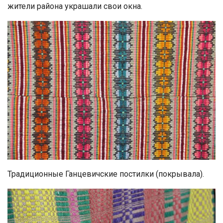
жители района украшали свои окна.
Традиционные Ганцевичские постилки (покрывала).