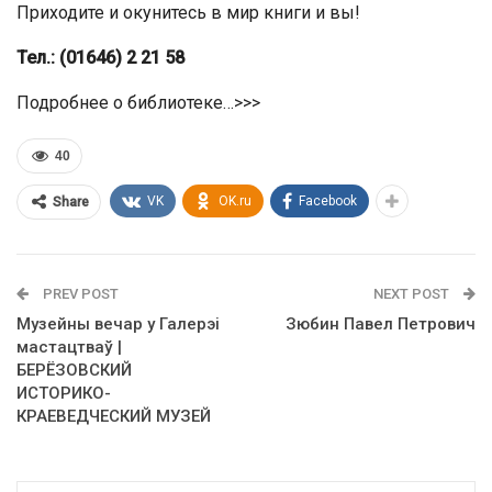
Приходите и окунитесь в мир книги и вы!
Тел.: (01646) 2 21 58
Подробнее о библиотеке…>>>
40
VK
OK.ru
Facebook
Share
PREV POST
NEXT POST
Музейны вечар у Галерэі
Зюбин Павел Петрович
мастацтваў |
БЕРЁЗОВСКИЙ
ИСТОРИКО-
КРАЕВЕДЧЕСКИЙ МУЗЕЙ