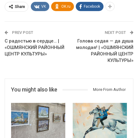
VK
OK.ru
Facebook
Share
PREV POST
NEXT POST
С радостью в сердце… |
Голова седая — да душа
«ОШМЯНСКИЙ РАЙОННЫЙ
молодая! | «ОШМЯНСКИЙ
ЦЕНТР КУЛЬТУРЫ»
РАЙОННЫЙ ЦЕНТР
КУЛЬТУРЫ»
You might also like
More From Author