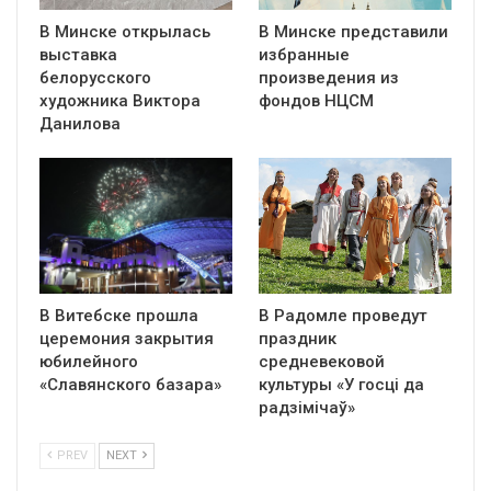
В Минске открылась
В Минске представили
выставка
избранные
белорусского
произведения из
художника Виктора
фондов НЦСМ
Данилова
В Витебске прошла
В Радомле проведут
церемония закрытия
праздник
юбилейного
средневековой
«Славянского базара»
культуры «У госці да
радзімічаў»
PREV
NEXT