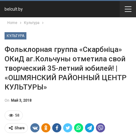
belcult.by
Home
Культура
КУЛЬТУРА
Фольклорная группа «Скарбніца»
ОКиД аг.Кольчуны отметила свой
творческий 35-летний юбилей! |
«ОШМЯНСКИЙ РАЙОННЫЙ ЦЕНТР
КУЛЬТУРЫ»
On
Май 3, 2018
58
Share