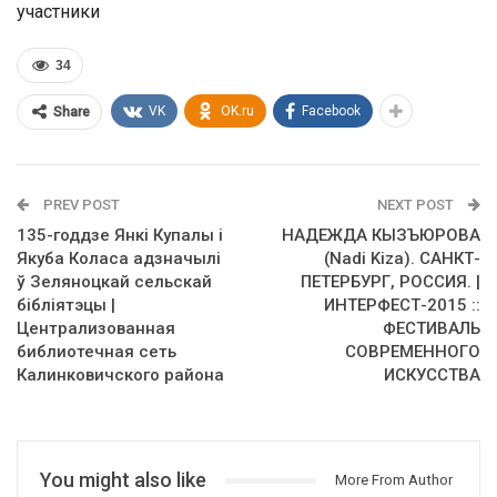
участники
34
VK
OK.ru
Facebook
Share
PREV POST
NEXT POST
135-годдзе Янкі Купалы і
НАДЕЖДА КЫЗЪЮРОВА
Якуба Коласа адзначылі
(Nadi Kiza). САНКТ-
ў Зеляноцкай сельскай
ПЕТЕРБУРГ, РОССИЯ. |
бібліятэцы |
ИНТЕРФЕСТ-2015 ::
Централизованная
ФЕСТИВАЛЬ
библиотечная сеть
СОВРЕМЕННОГО
Калинковичского района
ИСКУССТВА
You might also like
More From Author