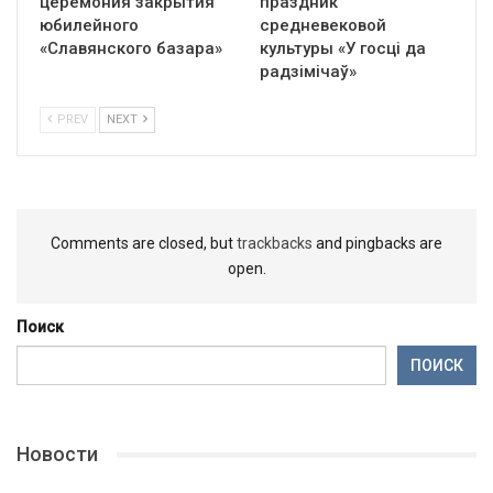
церемония закрытия
праздник
юбилейного
средневековой
«Славянского базара»
культуры «У госці да
радзімічаў»
PREV
NEXT
Comments are closed, but
trackbacks
and pingbacks are
open.
Поиск
ПОИСК
Новости