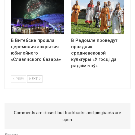
В Витебске прошла
В Радомле проведут
церемония закрытия
праздник
юбилейного
средневековой
«Славянского базара»
культуры «У госці да
радзімічаў»
PREV
NEXT
Comments are closed, but
trackbacks
and pingbacks are
open.