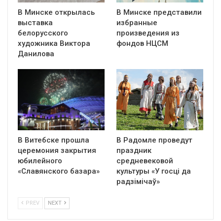
В Минске открылась
В Минске представили
выставка
избранные
белорусского
произведения из
художника Виктора
фондов НЦСМ
Данилова
В Витебске прошла
В Радомле проведут
церемония закрытия
праздник
юбилейного
средневековой
«Славянского базара»
культуры «У госці да
радзімічаў»
PREV
NEXT