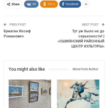
VK
OK.ru
Facebook
Share
PREV POST
NEXT POST
Бумагин Иосиф
Тут уж было не до
Романович
серьезности! |
«ОШМЯНСКИЙ РАЙОННЫЙ
ЦЕНТР КУЛЬТУРЫ»
You might also like
More From Author