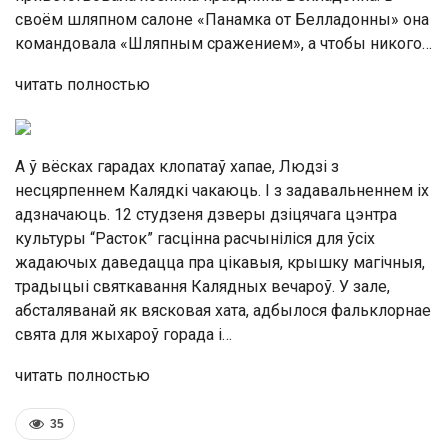
своём шляпном салоне «Панамка от Белладонны» она
командовала «Шляпным сражением», а чтобы никого…
читать полностью
А ў вёсках гарадах клопатаў хапае, Людзі з
несцярпеннем Калядкі чакаюць. І з задавальненнем іх
адзначаюць. 12 студзеня дзверы дзіцячага цэнтра
культуры “Расток” гасцінна расчыніліся для ўсіх
жадаючых даведацца пра цікавыя, крышку магічныя,
традыцыі святкавання Калядных вечароў. У зале,
абсталяванай як вясковая хата, адбылося фальклорнае
свята для жыхароў горада і…
читать полностью
35