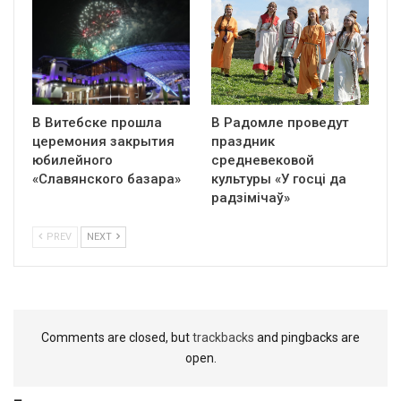
В Витебске прошла
В Радомле проведут
церемония закрытия
праздник
юбилейного
средневековой
«Славянского базара»
культуры «У госці да
радзімічаў»
PREV
NEXT
Comments are closed, but
trackbacks
and pingbacks are
open.