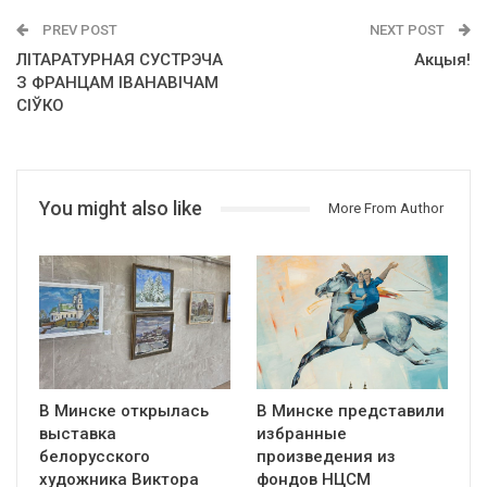
PREV POST
NEXT POST
ЛІТАРАТУРНАЯ СУСТРЭЧА
Акцыя!
З ФРАНЦАМ ІВАНАВІЧАМ
СІЎКО
You might also like
More From Author
В Минске открылась
В Минске представили
выставка
избранные
белорусского
произведения из
художника Виктора
фондов НЦСМ