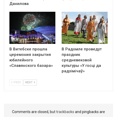
Данилова
В Витебске прошла
В Радомле проведут
церемония закрытия
праздник
юбилейного
средневековой
«Славянского базара»
культуры «У госці да
радзімічаў»
PREV
NEXT
Comments are closed, but
trackbacks
and pingbacks are