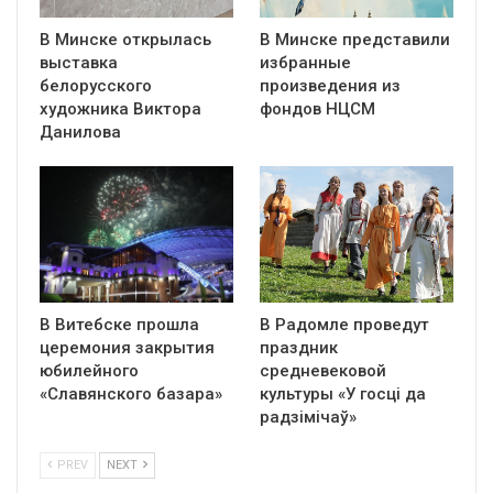
В Минске открылась
В Минске представили
выставка
избранные
белорусского
произведения из
художника Виктора
фондов НЦСМ
Данилова
В Витебске прошла
В Радомле проведут
церемония закрытия
праздник
юбилейного
средневековой
«Славянского базара»
культуры «У госці да
радзімічаў»
PREV
NEXT