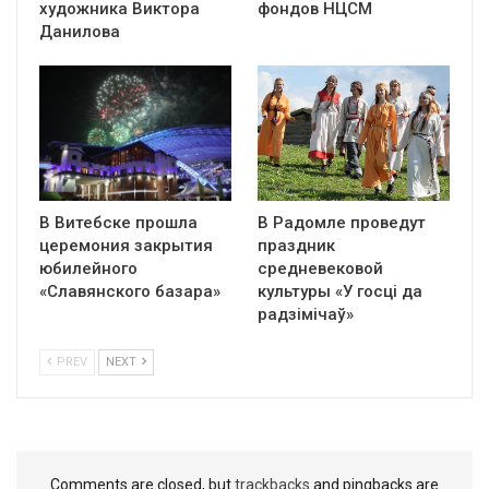
художника Виктора
фондов НЦСМ
Данилова
В Витебске прошла
В Радомле проведут
церемония закрытия
праздник
юбилейного
средневековой
«Славянского базара»
культуры «У госці да
радзімічаў»
PREV
NEXT
Comments are closed, but
trackbacks
and pingbacks are