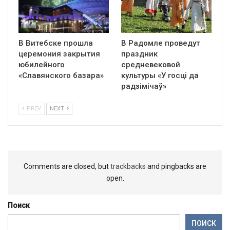
В Витебске прошла
В Радомле проведут
церемония закрытия
праздник
юбилейного
средневековой
«Славянского базара»
культуры «У госці да
радзімічаў»
PREV
NEXT
Comments are closed, but
trackbacks
and pingbacks are
open.
Поиск
ПОИСК