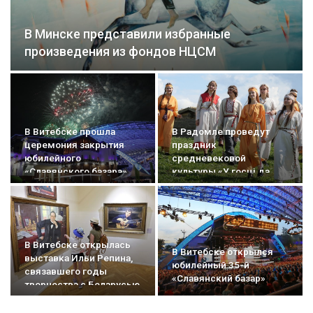
В Минске представили избранные
произведения из фондов НЦСМ
В Витебске прошла
В Радомле проведут
церемония закрытия
праздник
юбилейного
средневековой
«Славянского базара»
культуры «У госці да
радзімічаў»
В Витебске открылась
В Витебске открылся
выставка Ильи Репина,
юбилейный 35-й
связавшего годы
«Славянский базар»
творчества с Беларусью