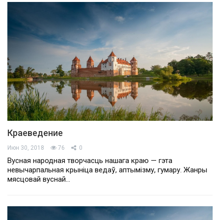
Краеведение
Июн 30, 2018
76
0
Вусная народная творчасць нашага краю — гэта
невычарпальная крыніца ведаў, аптымізму, гумару. Жанры
мясцовай вуснай…