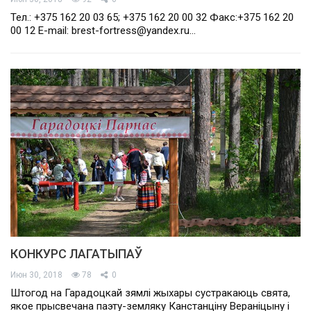
Тел.: +375 162 20 03 65; +375 162 20 00 32 Факс:+375 162 20
00 12 E-mail: brest-fortress@yandex.ru…
КОНКУРС ЛАГАТЫПАЎ
Июн 30, 2018
78
0
Штогод на Гарадоцкай зямлі жыхары сустракаюць свята,
якое прысвечана паэту-земляку Канстанціну Вераніцыну і