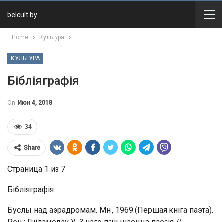
belcult.by
Home
Культура
КУЛЬТУРА
Бібліяграфія
On
Июн 4, 2018
34
Share
Страница 1 из 7
Бібліяграфія
Буслы над аэрадромам. Мн., 1969.(Першая кніга паэта).
Рэц.: Гніламёдаў У. 3 чаго пачынаецца паэзія //