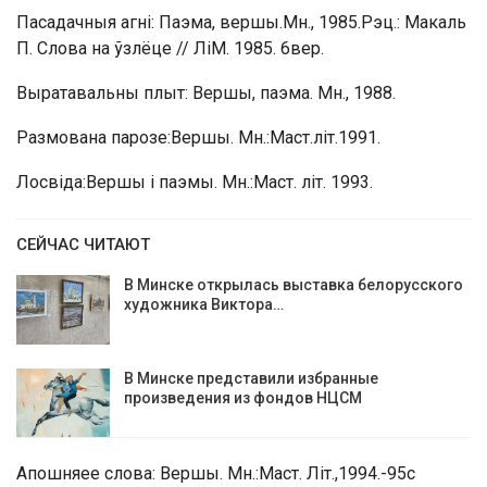
Пасадачныя агні: Паэма, вершы.Мн., 1985.Рэц.: Макаль
П. Слова на ўзлёце // ЛіМ. 1985. 6вер.
Выратавальны плыт: Вершы, паэма. Мн., 1988.
Размована парозе:Вершы. Мн.:Маст.літ.1991.
Лосвіда:Вершы і паэмы. Мн.:Маст. літ. 1993.
СЕЙЧАС ЧИТАЮТ
В Минске открылась выставка белорусского
художника Виктора…
В Минске представили избранные
произведения из фондов НЦСМ
Апошняее слова: Вершы. Мн.:Маст. Літ.,1994.-95с