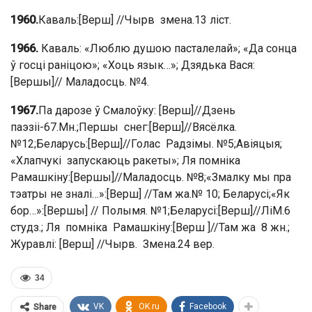
1960.
Каваль:[Верш] //Чырв змена.13 ліст.
1966.
Каваль: «Люблю душою пасталелай»; «Да сонца
ў госці раніцою»; «Хоць язык…»; Дзядька Вася:
[Вершы]// Маладосць. №4.
1967.
Па дарозе ў Смалоўку: [Верш]//Дзень
паэзіі-67.Мн.;Першы снег:[Верш]//Вясёлка.
№12;Беларусь:[Верш]//Голас Радзімы. №5;Авіяцыя;
«Хлапчукі запускаюць ракеты»; Ля помніка
Рамашкіну:[Вершы]//Маладосць. №8;«Змалку мы пра
тэатры не зналі…»:[Верш] //Там жа.№ 10; Беларусі;«Як
бор…»:[Вершы] // Полымя. №1;Беларусі:[Верш]//ЛіМ.6
студз.; Ля помніка Рамашкіну:[Верш ]//Там жа 8 жн.;
Журавлі: [Верш] //Чырв. Змена.24 вер.
34
VK
OK.ru
Facebook
Share