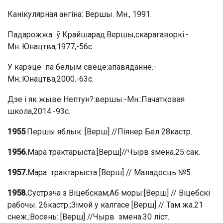
Канікулярная ангіна: Вершы. Мн., 1991.
Падарожжа ў Крайшарад:Вершы,скарагаворкі.-
Мн.:Юнацтва,1977,-56с
У карэце па белым свеце:апавяданне.-
Мн.:Юнацтва,2000.-63с.
Дзе і як жыве Нептун?:вершы.-Мн.:Пачатковая
школа,2014.-93с.
1955
.Першы яблык: [Верш] //Піянер Бел 28кастр.
1956.
Мара трактарыста.[Верш]//Чырв змена.25 сак.
1957.
Мара трактарыста [Верш] // Маладосць №5.
1958.
Сустрэча з Віцебскам;Аб моры:[Верш] // Віцебскі
рабочы. 26кастр.;Зімой у калгасе [Верш] // Там жа.21
снеж.;Восень: [Верш] //Чырв змена.30 ліст.