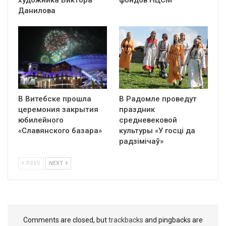
художника Виктора
фондов НЦСМ
Данилова
В Витебске прошла
В Радомле проведут
церемония закрытия
праздник
юбилейного
средневековой
«Славянского базара»
культуры «У госці да
радзімічаў»
PREV
NEXT
Comments are closed, but
trackbacks
and pingbacks are