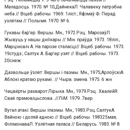
Маладосць. 1970. № 10;ДайнекаЛ. Чалавеку патрэбна
неба // Віцеб. рабочы. 1969. 1ліст.; Яфімаў Ф. Перад
узлётам // Полымя. 1970. № 6.
Гукавы бар’ер: Вершы. Мн., 1972.Рэц.: МарозаўЛ.
Жывуць у нашы дніІкары // Мін. праўда. 1973. 18ліп.;
Марціновіч А. На парозе сталасці// Віцеб. рабочы. 1973.
19студз.; Салтук А. Бар’ер узят // Віцеб. рабочы. 1973.
20снеж.
Дазвольце ўзлёт: Вершы і паэмы. Мн., 1975;АрлоўскіА.
Аблокі кратаю рукамі.. // Чырв. змена. 1975. 6 жн.
Чацвёрты разварот:Лірыка. Мн., 1979.Рэц.: ХвалейЯ.
Сваё прамовіцьслова…//ЛіМ. 1979. 7вер.
Вугал атакі: Вершы іпаэмы. Мн., 1983.Рэц.:СалтукА.
Вайною і доляй адною // Віцеб. рабочы. 198325мая;
ФілімонаваЛ. Узлётная паласа // Беларусь. 1983. № 8.