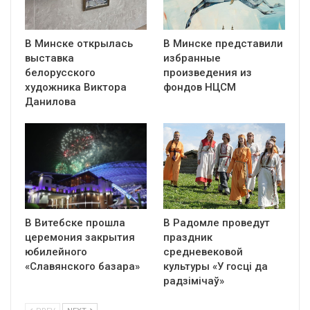
В Минске открылась
В Минске представили
выставка
избранные
белорусского
произведения из
художника Виктора
фондов НЦСМ
Данилова
В Витебске прошла
В Радомле проведут
церемония закрытия
праздник
юбилейного
средневековой
«Славянского базара»
культуры «У госці да
радзімічаў»