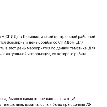
а — СПИД» в Калинковичской центральной районной
ается Всемирный день борьбы со СПИДом. Для
ь в этот день мероприятия по данной тематике. Для
ас актуальной информации, из которого ребята
эцы адбылося пасяджэнне паэтычнага клуба
вет вышынны, шматгалосны» было прысвечана 70-