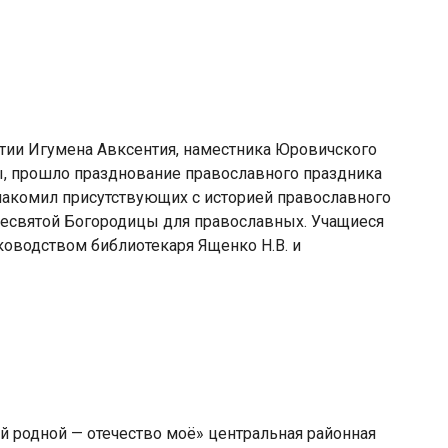
стии Игумена Авксентия, наместника Юровичского
, прошло празднование православного праздника
акомил присутствующих с историей православного
Пресвятой Богородицы для православных. Учащиеся
ководством библиотекаря Ященко Н.В. и
й родной — отечество моё» центральная районная