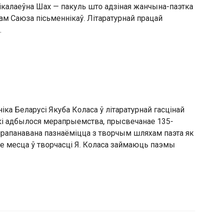
Мікалаеўна Шах — пакуль што адзіная жанчына-паэтка
нам Саюза пісьменнікаў. Літаратурнай працай
…
ка Беларусі Якуба Коласа ў літаратурнай гасцінай
экі адбылося мерапрыемства, прысвечанае 135-
прапанавана пазнаёміцца з творчым шляхам паэта як
нае месца ў творчасці Я. Коласа займаюць паэмы