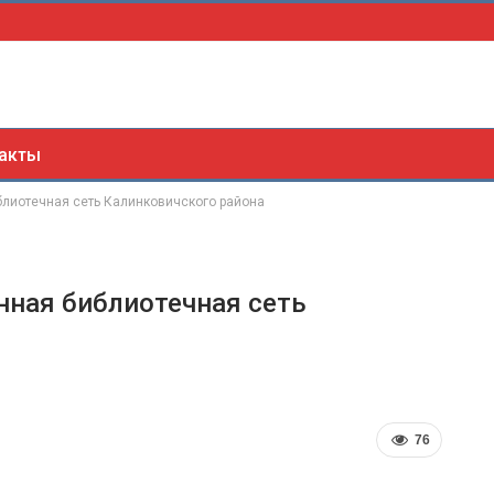
акты
блиотечная сеть Калинковичского района
нная библиотечная сеть
76