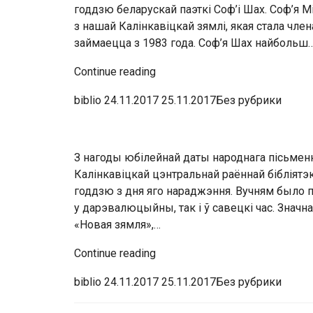
годдзю беларускай паэткі Соф’і Шах. Соф’я 
з нашай Калінкавіцкай зямлі, якая стала чле
займаецца з 1983 года. Соф’я Шах найбольш
Continue reading
biblio 24.11.2017 25.11.2017Без рубрики
З нагоды юбілейнай даты народнага пісьменні
Калінкавіцкай цэнтральнай раённай бібліят
годдзю з дня яго нараджэння. Вучням было 
у дарэвалюцыйны, так і ў савецкі час. Знач
«Новая зямля»,…
Continue reading
biblio 24.11.2017 25.11.2017Без рубрики